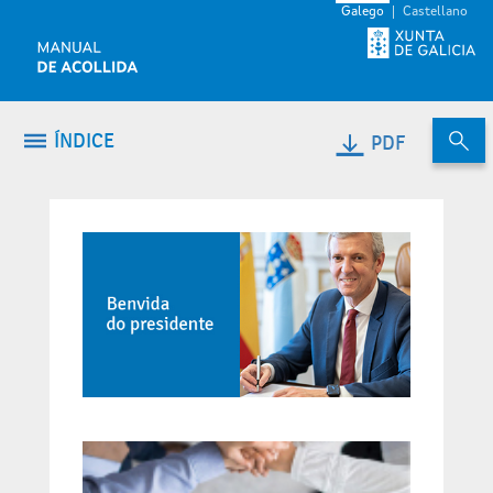
Volver ao contido
Galego
Castellano
ÍNDICE
PDF