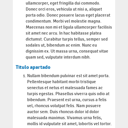
ullamcorper, eget fringilla dui commodo.
Donec orci eros, vehicula ut nisi a, aliquet
porta odio. Donec posuere lacus eget placerat
condimentum. Morbi vel molestie magna.
Maecenas non mi et ligula ullamcorper facilisis
sit amet nec arcu. In hac habitasse platea
dictumst. Curabitur turpis tellus, semper sed
sodales ut, bibendum ac enim. Nunc eu
dignissim ex. Ut massa urna, consequat vitae
quam sed, vulputate interdum nibh.
Titulo apartado
Nullam bibendum pulvinar est sit amet porta.
Pellentesque habitant morbi tristique
senectus et netus et malesuada fames ac
turpis egestas. Phasellus viverra quis odio at
bibendum. Praesent est urna, cursus a felis
vel, rhoncus volutpat felis. Nam posuere
auctor sem. Duis rhoncus dolor id dolor
malesuada maximus. Vivamus urna felis,
mollis id vulputate sit amet, lobortis vel tortor.