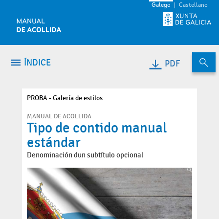
Volver ao contido
Galego
Castellano
ÍNDICE
PDF
PROBA - Galería de estilos
MANUAL DE ACOLLIDA
Tipo de contido manual
estándar
Denominación dun subtítulo opcional