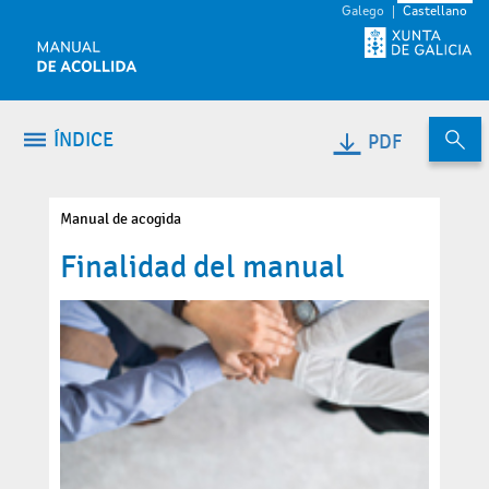
Saltar al contenido
Galego
Castellano
ÍNDICE
PDF
Manual de acogida
Finalidad del manual