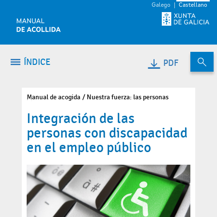
Saltar al contenido
Galego
Castellano
ÍNDICE
PDF
Manual de acogida
Nuestra fuerza: las personas
Integración de las
personas con discapacidad
en el empleo público